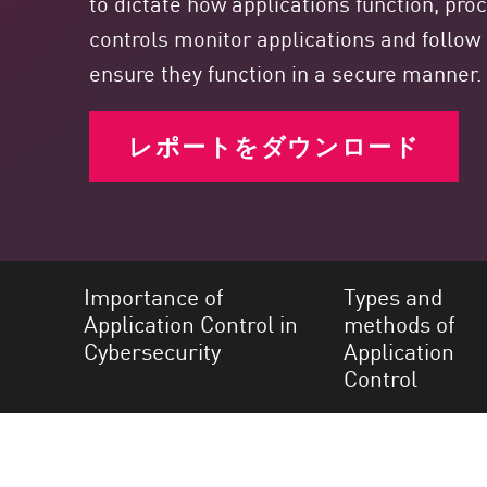
to dictate how applications function, pro
エンドポイント
controls monitor applications and follow 
ブラウズ
ensure they function in a secure manner.
SaaS
エクスポージャー管理
レポートをダウンロード
脅威インテリジェンス
Exposure Prioritization
Cyber Asset Attack Surface Management
Importance of
Types and
安全な修復
Application Control in
methods of
ThreatCloudのAI
Cybersecurity
Application
AIセキュリティ
Control
Workforce AI Security
AI Red Teaming
製品を見る（A-Z）