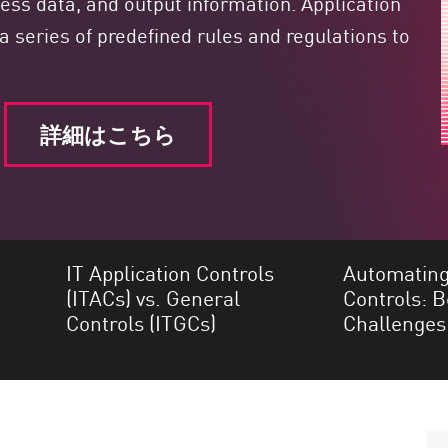
cess data, and output information. Application
a series of predefined rules and regulations to
詳細はこちら
IT Application Controls
Automating
(ITACs) vs. General
Controls: B
Controls (ITGCs)
Challenges