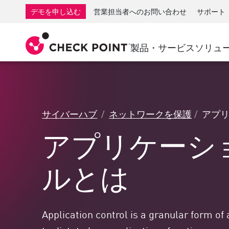
AI Governance & Access Control
SMB向けファイアウォール
検出
サービスとしてのマネージ
IoTセ
デモを申し込む
営業担当者へのお問い合わせ
サポート
AI Network Firewall
産業用ファイアウォール
応答
クラウドとIT
SD-WAN
AI Runtime Protection
SD-WAN
Secure Ac
製品・サービス
ソリュ
ランサムウェア対策
リモート アクセスVPN
サポート・センター
脅威ハン
コラボレーション セキュリティ
ファイアウォールクラスタ
脅威対策
サポート プラン
コンプライアンス
ゼロトラ
ダイヤモンド サービス
セキュリティ管理
サイバーハブ
ネットワークを保護
アプ
アドボカシーマネジメントサービス
業界別ソリューション
Agentic Network Security Orchestration
アプリケーシ
Proサポート
セキュリティ管理アプライアンス
AIを活用したセキュリティ管理
ルとは
ワークスペース
メール＆コラボレーション
Application control is a granular form of
モバイル