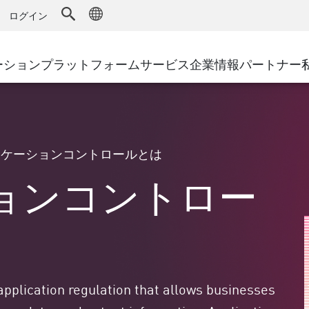
ドファイアウォール
アドバンストテクニカルアカウントマ
WAF
キュリティソリューション
製造
ログイン
MSPパートナー
導入事例
DDoS防御
小売
AWS Cloud
サイバーハブ
cess Service Edge
ーション
プラットフォーム
サービス
企業情報
パートナー
地方自治体
SASE
Google Cloud Platform
イベント&ウェビ
ティング
通信事業者/サービス プロバイ
プライベートアクセス
Azure Cloud
環境別ソリューション
インターネットアクセス
パートナー ポータル
ストと最小特権
エンタープライズブラウザ
大規模企業
リケーションコントロールとは
小規模企業および中規模企業
ョンコントロー
 application regulation that allows businesses