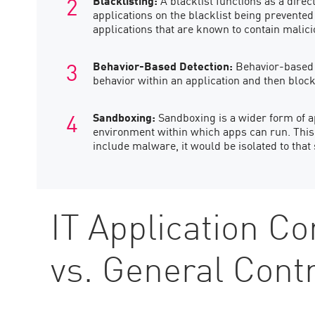
Blacklisting:
A blacklist functions as a direc
applications on the blacklist being prevente
applications that are known to contain malicio
Behavior-Based Detection:
Behavior-based
behavior within an application and then block
Sandboxing:
Sandboxing is a wider form of ap
environment within which apps can run. This s
include malware, it would be isolated to tha
IT Application Co
vs. General Contr