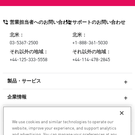
営業担当者へのお問い合わせ
サポートのお問い合わせ
北米：
北米：
03-5367-2500
+1-888-361-5030
それ以外の地域：
それ以外の地域：
+44-125-333-5558
+44-114-478-2845
製品・サービス
企業情報
次世代ファイアウォール
サービスとサポート
エンタープライズファイアウォール
We use cookies and similar technologies to operate our
website, improve your experience, and support analytics
クラウド向けのネットワーク セキュリティ
企業情報
and advertising. You can manage your preferences at any