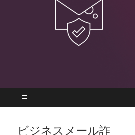
BECの仕組み
BECの種類
ビジネスメール詐
チェック・ポイントのソリュ