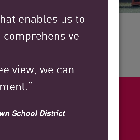
that enables us to
30+
ve comprehensive
Jahre Branchenerfahrung
ee view, we can
nment.”
ight
wn School District