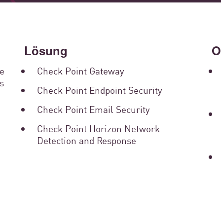
Behörden
How The Council 
Lösung
O
Transformed Its Se
ee
Check Point Gateway
s
Check Point Endpoint Security
Management And S
Check Point Email Security
Delivery
Check Point Horizon Network
Detection and Response
The Council of Cádiz is the public admini
for providing services to 44 municipalitie
council delivers services directly to citi
Jetzt lesen
economic and service coordination suppor