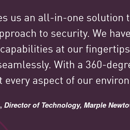
s us an all-in-one solution 
100.000+
 approach to security. We ha
capabilities at our fingertips
Kunden weltweit
 seamlessly. With a 360-degr
t every aspect of our enviro
tured Stories Spotl
e,
Director of Technology, Marple Newto