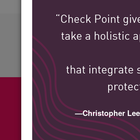
AI Agent Security
“Check Point give
60+
take a holistic
Betreute Branchen
that integrate
protec
Fea
—Christopher Le