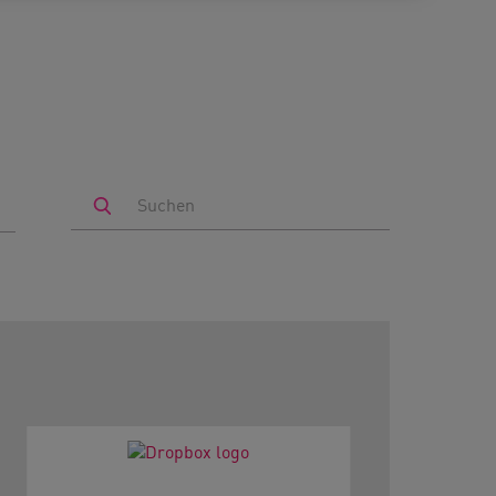
Search
by
Keyword