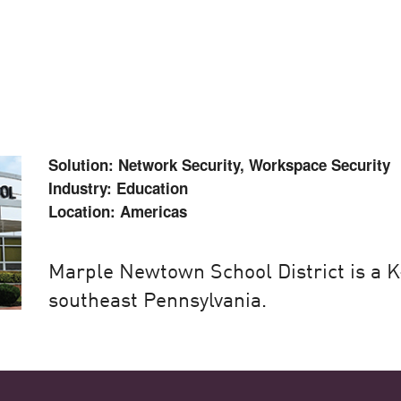
sstrategie
telle, aber es geht auch um die
 Bereich, in dem Check Point eine
Solution: Network Security, Workspace Security
Industry: Education
Location: Americas
n
Marple Newtown School District is a K-
southeast Pennsylvania.