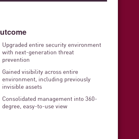
Of Cádiz
utcome
curity
Upgraded entire security environment
with next-generation threat
ervice
prevention
Gained visibility across entire
environment, including previously
invisible assets
stration organization responsible
Consolidated management into 360-
s in the province of Cádiz. The
degree, easy-to-use view
zens and provides technical,
3 Min. Lesezeit
t to each municipality.