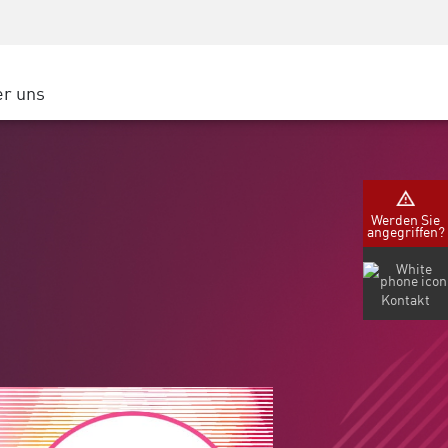
Security Awareness
CISO Schulung
Secure Academy
r uns
latform
ter
Werden Sie
angegriffen?
nternehmen
Kontakt