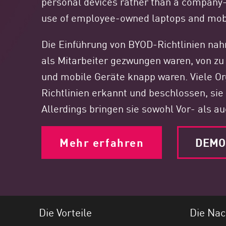
personal devices rather than a company-
Endgeräte
use of employee-owned laptops and mobi
Durchsuchen
SaaS
Die Einführung von BYOD-Richtlinien na
als Mitarbeiter gezwungen waren, von z
EXPOSURE MANAGEMENT
und mobile Geräte knapp waren. Viele Or
Bedrohungsdaten
Richtlinien erkannt und beschlossen, sie
Exposure Prioritization
Allerdings bringen sie sowohl Vor- als au
Cyber Asset Attack Surface Management
Sichere Abhilfe
Mehr erfahren
DEMO
ThreatCloud KI
AI SECURITY
Workforce AI Security
Die Vorteile
Die Nac
AI Red Teaming
Produkte A bis Z anzeigen