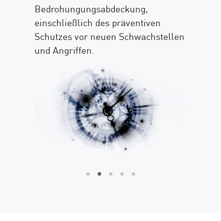
Bedrohungungsabdeckung,
N
einschließlich des präventiven
A
Schutzes vor neuen Schwachstellen
u
und Angriffen.
r
k
k
N
d
N
P