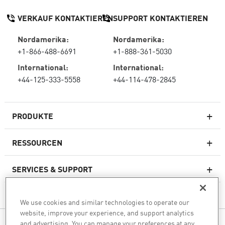
VERKAUF KONTAKTIEREN
SUPPORT KONTAKTIEREN
Nordamerika:
Nordamerika:
+1-866-488-6691
+1-888-361-5030
International:
International:
+44-125-333-5558
+44-114-478-2845
PRODUKTE
RESSOURCEN
Next-Generation-Firewalls
SERVICES & SUPPORT
Unternehmens-Firewall
UNTERNEHMEN
Cloud Network Security
We use cookies and similar technologies to operate our
website, improve your experience, and support analytics
WAF
and advertising. You can manage your preferences at any
FOLGEN SIE UNS