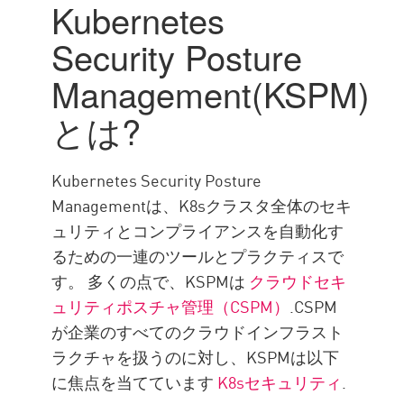
KSPMが不可欠な理由
Kubernetes
それはどのように機能します
Security Posture
か
Management(KSPM)
企業情報
KSPM With Check Point
とは?
Kubernetes Security Posture
Managementは、K8sクラスタ全体のセキ
ュリティとコンプライアンスを自動化す
るための一連のツールとプラクティスで
す。 多くの点で、KSPMは
クラウドセキ
ュリティポスチャ管理（CSPM）
.CSPM
が企業のすべてのクラウドインフラスト
ラクチャを扱うのに対し、KSPMは以下
に焦点を当てています
K8sセキュリティ
.