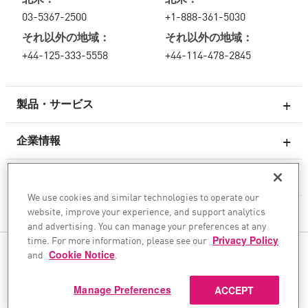
03-5367-2500
+1-888-361-5030
それ以外の地域：
それ以外の地域：
+44-125-333-5558
+44-114-478-2845
製品・サービス
企業情報
次世代ファイアウォール
サービスとサポート
エンタープライズファイアウォール
We use cookies and similar technologies to operate our
website, improve your experience, and support analytics
クラウド向けのネットワーク セキュリティ
企業情報
and advertising. You can manage your preferences at any
WAF
time. For more information, please see our
Privacy Policy
ソーシャル・メディア
and
Cookie Notice
.
SASE
AIトランスフォーメーションを安全に実現
Manage Preferences
ACCEPT
©1994–2026 Check Point Software Technologies Ltd. All rights reserved.
Copyright
プライバシーポリシー
Cookie設定
最新ニュースを入手する