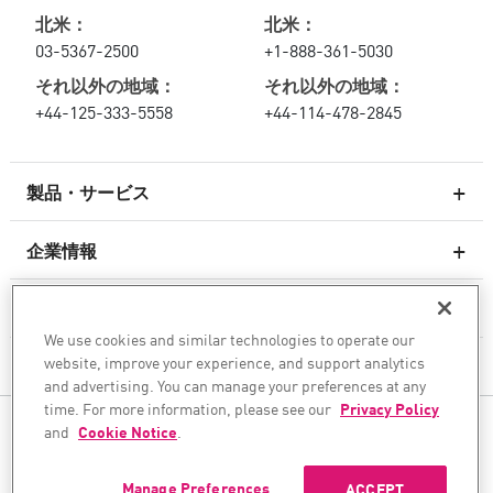
北米：
北米：
03-5367-2500
+1-888-361-5030
それ以外の地域：
それ以外の地域：
+44-125-333-5558
+44-114-478-2845
製品・サービス
企業情報
次世代ファイアウォール
サービスとサポート
エンタープライズファイアウォール
We use cookies and similar technologies to operate our
website, improve your experience, and support analytics
企業情報
クラウド向けのネットワーク セキュリティ
and advertising. You can manage your preferences at any
WAF
time. For more information, please see our
Privacy Policy
ソーシャル・メディア
and
Cookie Notice
.
SASE
AIトランスフォーメーションを安全に実現
Manage Preferences
ACCEPT