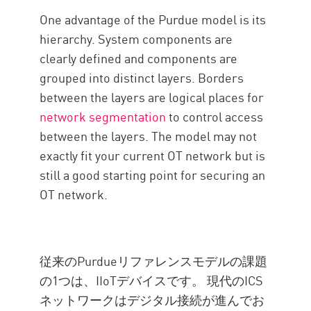
One advantage of the Purdue model is its
hierarchy. System components are
clearly defined and components are
grouped into distinct layers. Borders
between the layers are logical places for
network segmentation
to control access
between the layers. The model may not
exactly fit your current OT network but is
still a good starting point for securing an
OT network.
従来のPurdueリファレンスモデルの課題
の1つは、IIoTデバイスです。 現代のICS
ネットワークはデジタル接続が進んでお