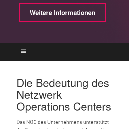
Weitere Informationen
Die Wichtigkeit
BEST PRACTICES
Die Bedeutung des
Mit Check Pointdie
Netzwerk
Netzwerkleistung sicherstellen
Operations Centers
Ressourcen
Das NOC des Unternehmens unterstützt