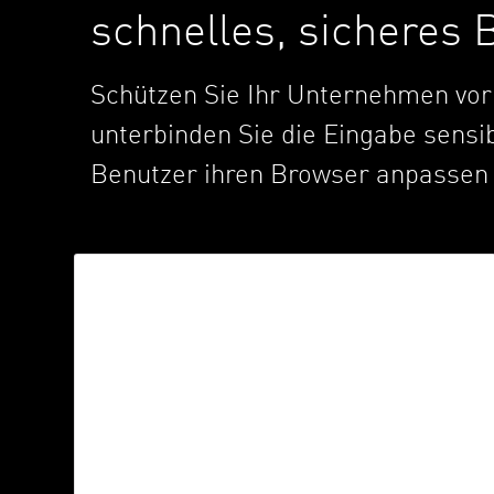
schnelles, sicheres
AI Agent Security
Schützen Sie Ihr Unternehmen vo
unterbinden Sie die Eingabe sensi
Benutzer ihren Browser anpassen
Datenlecks an KI-Tools verhindern
Verhindern Sie die Eingabe sensibler
Daten in die bevorzugten GenAI-Tools der
Benutzer, während Sie gleichzeitig die
Nutzung verwalten und überwachen.