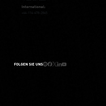
International:
+44-114-478-2845
FOLGEN SIE UNS