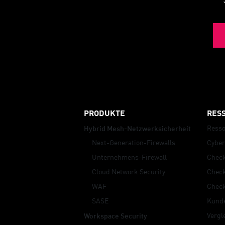
Security Advisor
PRODUKTE
RES
Resso
Hybrid Mesh-Netzwerksicherheit
Next-Generation-Firewalls
Cybe
Unternehmens-Firewall
Check
Cloud Network Security
Check
WAF
Chec
SASE
Kunde
Vergl
Workspace Security