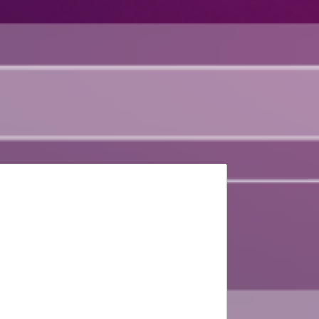
aches Management
Lösung lässt sich schnell auf
alteten wie auch nicht verwalteten
ten implementieren und ermöglicht
zentrales Management über
chiedene Browser hinweg.