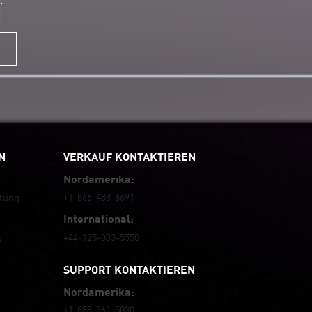
Update.
Read Blog
N
VERKAUF KONTAKTIEREN
Nordamerika:
+1-866-488-6691
tung
International:
+44-125-333-5558
s
SUPPORT KONTAKTIEREN
Nordamerika:
+1-888-361-5030