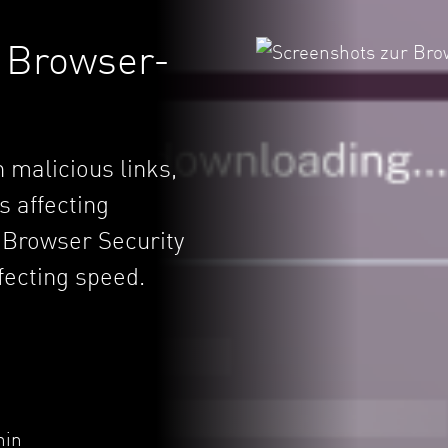
 Browser-
 malicious links,
s affecting
t Browser Security
ffecting speed.
hin