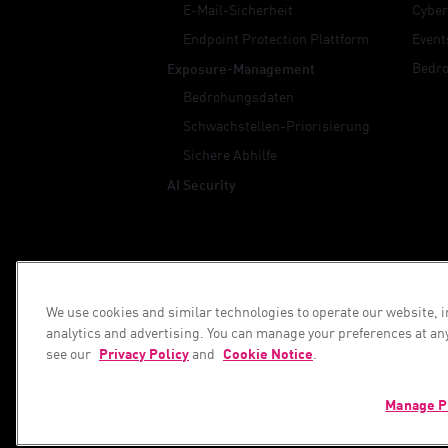
E-Mail-Sicherheit
Cyber
Endpoint Protection Plattform
Event
Bedr
Exposure-Management
Bedrohungsdaten
Schwachstellen-Priorisierung
Sichere Abhilfe
AI Security
Wir unterstützen Ihre KI-Trans
© 1994–2026 Check Point Software Technologi
We use cookies and similar technologies to operate our website, 
analytics and advertising. You can manage your preferences at an
Urheberrecht
Datenschutzrichtlinie
Coo
see our
Privacy Policy
and
Cookie Notice
.
Manage P