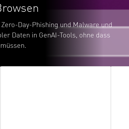
 Browsen
r Zero-Day-Phishing und Malware und
bler Daten in GenAI-Tools, ohne dass
 müssen.
Mehrstufige Malware-Blockierung
Einf
Alle Dateien werden in einer Sandbox
Die 
geprüft und innerhalb von 1,5 Sekunden
verw
in bereinigter, sicherer Form
Gerä
bereitgestellt, damit die Produktivität
ein 
erhalten bleibt.
vers