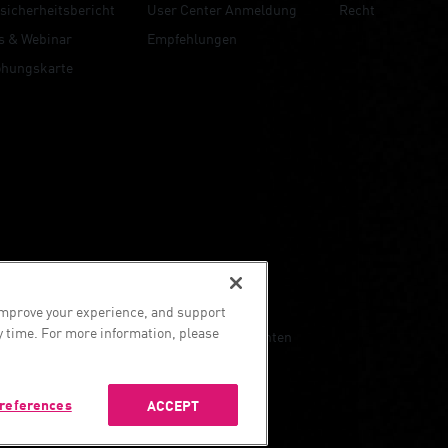
sicherheitsbericht
User Center Anmeldung
Recht
s & Webinar
Empfehlungen
ohungskarte
formation
es Ltd. Alle Rechte vorbehalten.
improve your experience, and support
y time. For more information, please
kie Einstellungen
Die neuesten Nachrichten
references
ACCEPT