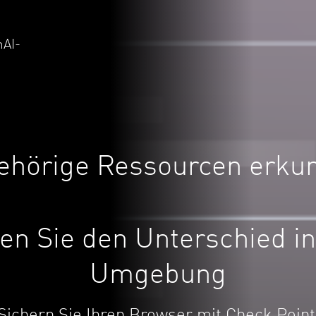
nAI-
ehörige Ressourcen erku
en Sie den Unterschied in
Umgebung
Sichern Sie Ihren Browser mit Check Point