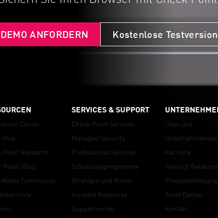
DEMO ANFORDERN
Kostenlose Testversion
y - July 2026 Frontier AI Security and Hardening 
SOURCEN
SERVICES & SUPPORT
UNTERNEHME
urcen Center
Check Point Services
Über uns
r-Hub
Managed Security
Unternehmenslei
 Point Research
Professional Services
Karriere
 Point-Blog
Schulungsprogramme
Investor Relation
kMates Community
Strategie und Risiko
Pressemitteilung
nberichte
Incident Response
Trust Center
eich
Supportcenter
Kontakt