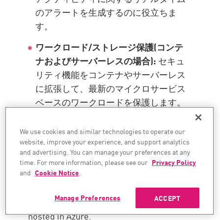
のアラートを生成するのに役立ちま
す。
ワークロード/ストレージ保護(コンテ
ナおよびサーバーレスの場合):
セキュ
リティ機能をコンテナやサーバーレス
に拡張して、最新のマイクロサービス
ベースのワークロードを保護します。
We use cookies and similar technologies to operate our
website, improve your experience, and support analytics
Check Point
can help you with all of the
and advertising. You can manage your preferences at any
above, as it comes prebuilt with these
time. For more information, please see our
Privacy Policy
and
Cookie Notice
.
features. It seamlessly integrates with
your Azure-native tools and augments the
Manage Preferences
ACCEPT
security of your data and workloads
hosted in Azure.