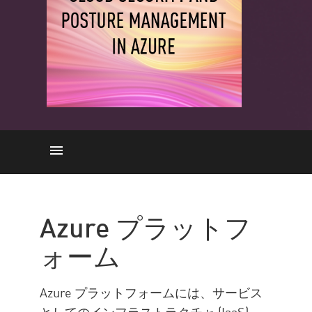
Azure
概要
Azure プラットフ
セキュリティ
ォーム
CSPM
アプリケーション
Azure プラットフォームには、サービス
コンテナ
としてのインフラストラクチャ (IaaS)、