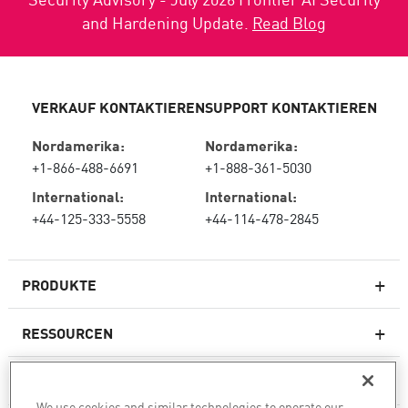
and Hardening Update.
Read Blog
VERKAUF KONTAKTIEREN
SUPPORT KONTAKTIEREN
Nordamerika:
Nordamerika:
+1-866-488-6691
+1-888-361-5030
International:
International:
+44-125-333-5558
+44-114-478-2845
PRODUKTE
RESSOURCEN
Next-Generation-Firewalls
SERVICES & SUPPORT
Unternehmens-Firewall
We use cookies and similar technologies to operate our