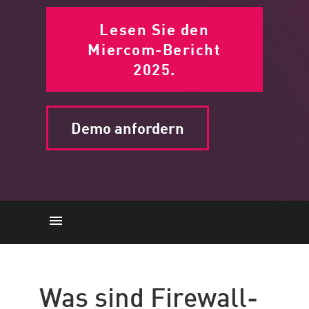
Lesen Sie den
Miercom-Bericht
2025.
Demo anfordern
Was sind Firewall-
Einstellungen?
Was sind Firewall-
So überprüfen Sie die Firewall-