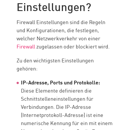
Einstellungen?
Einstellungen
Firewall-Einstellungen
konfigurieren
Firewall Einstellungen sind die Regeln
Architektur von Firewall-Zonen
und Konfigurationen, die festlegen,
welcher Netzwerkverkehr von einer
BEST PRACTICES
Firewall
zugelassen oder blockiert wird.
Erweiterte Firewall-
Konfigurationen
Zu den wichtigsten Einstellungen
Firewall-Konfiguration mit
gehören:
Check Point
IP-Adresse, Ports und Protokolle:
Ressourcen
Diese Elemente definieren die
Schnittstelleneinstellungen für
Verbindungen. Die IP-Adresse
(Internetprotokoll-Adresse) ist eine
numerische Kennung für ein mit einem