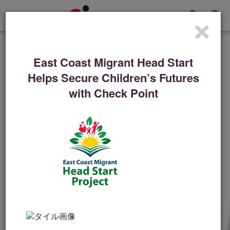
×
Toggle
Navigation
導入事例
East Coast Migrant Head Start
デンバー・ブロンコスに
Helps Secure Children’s Futures
とって、ディフェンスは
with Check Point
勝利の戦略だ
「テクノロジーは何よりも重要ですが、人もま
た重要です。その点でもチェック・ポイントは
最前線に立っています。」
動画を見る
今すぐ読む