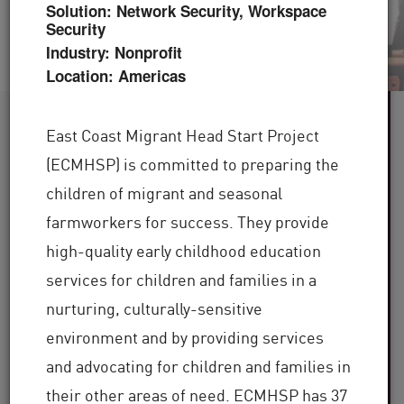
Solution: Network Security, Workspace
Security
Industry: Nonprofit
Location: Americas
60 を超える
East Coast Migrant Head Start Project
(ECMHSP) is committed to preparing the
業界にサービスを提供
children of migrant and seasonal
世界中に
farmworkers for success. They provide
100,000 を超える
high-quality early childhood education
services for children and families in a
クライアント
nurturing, culturally-sensitive
30 年を超える
environment and by providing services
and advocating for children and families in
their other areas of need. ECMHSP has 37
業界での専門知識