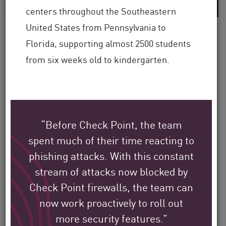
centers throughout the Southeastern
United States from Pennsylvania to
Florida, supporting almost 2500 students
from six weeks old to kindergarten.
Check Point のお客様が、
世界中でどのように環境
を保護しているかをご覧
“Before Check Point, the team
ください。
spent much of their time reacting to
phishing attacks. With this constant
私たちの使命は、最大規模の企業、政
stream of attacks now blocked by
府、サービス プロバイダー組織のセキ
Check Point firewalls, the team can
ュリティを、世界中で支援することで
now work proactively to roll out
す。
more security features.”