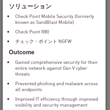
ソリューション
Check Point Mobile Security (formerly
known as SandBlast Mobile)
Check Point R80
チェック・ポイント NGFW
Outcome
金融サービス
From Dashboard Chaos To A Single
Gained comprehensive security for their
entire network against Gen V cyber
Risk Score:...
threats
Prevented phishing and malware across
今すぐ読む
3分。読む
all endpoints
Improved IT efficiency through improved
visibility and security management