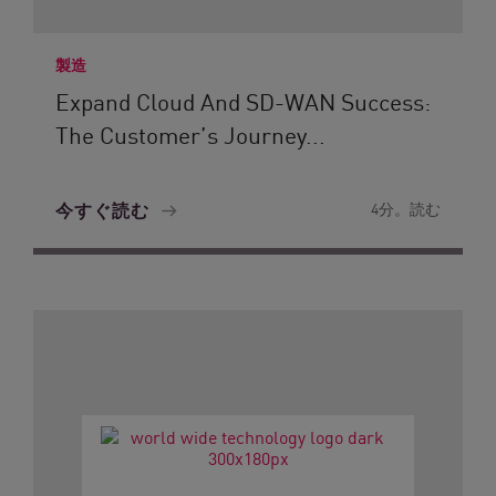
製造
Expand Cloud And SD-WAN Success:
The Customer’s Journey...
今すぐ読む
4分。読む