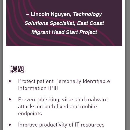
Filter
– Lincoln Nguyen,
Technology
by
Solutions
Solutions Specialist, East Coast
Filter
Migrant Head Start Project
by
Industry
Filter
by
Location
Search
課題
by
Keyword
Protect patient Personally Identifiable
Information (PII)
Prevent phishing, virus and malware
attacks on both fixed and mobile
endpoints
Improve productivity of IT resources