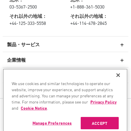
03-5367-2500
+1-888-361-5030
それ以外の地域：
それ以外の地域：
+44-125-333-5558
+44-114-478-2845
製品・サービス
企業情報
次世代ファイアウォール
サービスとサポート
エンタープライズファイアウォール
We use cookies and similar technologies to operate our
website, improve your experience, and support analytics
企業情報
クラウド向けのネットワーク セキュリティ
and advertising. You can manage your preferences at any
WAF
time. For more information, please see our
Privacy Policy
ソーシャル・メディア
and
Cookie Notice
.
SASE
AIトランスフォーメーションを安全に実現
Manage Preferences
ACCEPT
©1994–2026 Check Point Software Technologies Ltd. All rights reserved.
Copyright
プライバシーポリシー
Cookie設定
最新ニュースを入手する