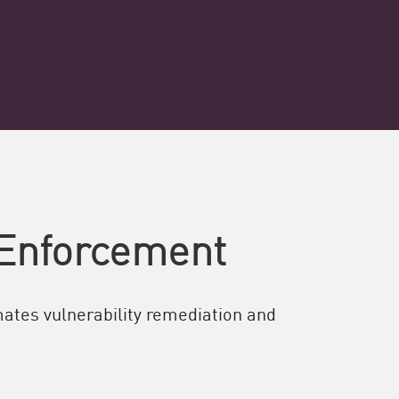
 Enforcement
ates vulnerability remediation and