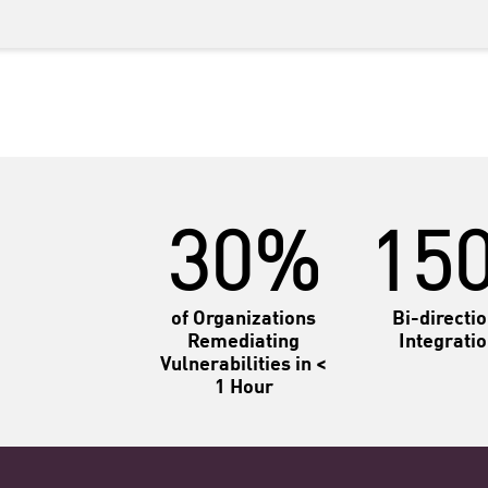
30%
15
of Organizations
Bi-directi
Remediating
Integrati
Vulnerabilities in <
1 Hour