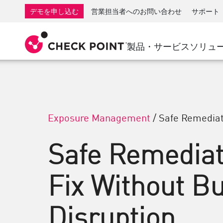
AI Governance & Access Control
SMB向けファイアウォール
検出
サービスとしてのマネージ
IoTセ
デモを申し込む
営業担当者へのお問い合わせ
サポート
AI Network Firewall
産業用ファイアウォール
応答
クラウドとIT
SD-WAN
AI Runtime Protection
SD-WAN
Secure Ac
製品・サービス
ソリュ
ランサムウェア対策
リモート アクセスVPN
サポート・センター
脅威ハン
コラボレーション セキュリティ
ファイアウォールクラスタ
脅威対策
サポート プラン
コンプライアンス
ゼロトラ
ダイヤモンド サービス
セキュリティ管理
アドボカシーマネジメントサービス
業界別ソリューション
Exposure Management
/
Safe Remediat
Agentic Network Security Orchestration
Proサポート
セキュリティ管理アプライアンス
Safe Remediat
AIを活用したセキュリティ管理
Fix Without B
ワークスペース
メール＆コラボレーション
Disruption
モバイル