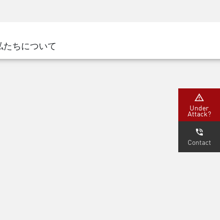
ネジメント
セキュリティアウェアネス
CISOトレーニング
SecureAcademy
私たちについて
ナー
ダ
Under
Attack?
Contact