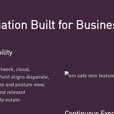
tion Built for Busine
ility
twork, cloud,
oint aligns disparate,
re and posture view,
nd relevant
ty estate.
Continuous Exp