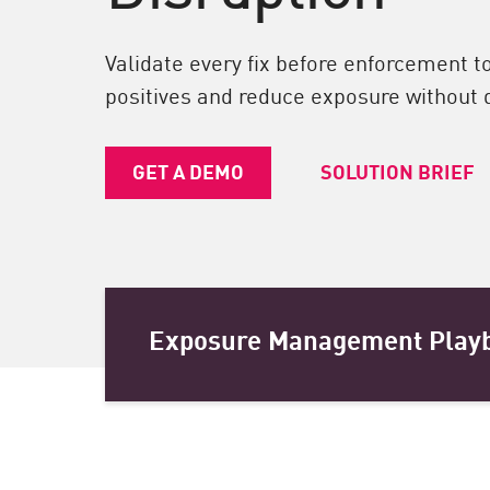
エンドポイント
ブラウズ
Validate every fix before enforcement t
SaaS
positives and reduce exposure without 
エクスポージャー管理
GET A DEMO
SOLUTION BRIEF
脅威インテリジェンス
Exposure Prioritization
Cyber Asset Attack Surface Management
安全な修復
Exposure Management Play
ThreatCloudのAI
AIセキュリティ
Workforce AI Security
AI Red Teaming
製品を見る（A-Z）