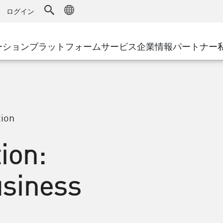
ドファイアウォール
アドバンストテクニカルアカウントマ
WAF
キュリティソリューション
製造
ログイン
MSPパートナー
導入事例
DDoS防御
小売
AWS Cloud
サイバーハブ
cess Service Edge
ーション
プラットフォーム
サービス
企業情報
パートナー
地方自治体
SASE
Google Cloud Platform
イベント&ウェビ
ティング
通信事業者/サービス プロバイ
プライベートアクセス
Azure Cloud
環境別ソリューション
インターネットアクセス
パートナー ポータル
ストと最小特権
エンタープライズブラウザ
大規模企業
ion
小規模企業および中規模企業
ion:
usiness