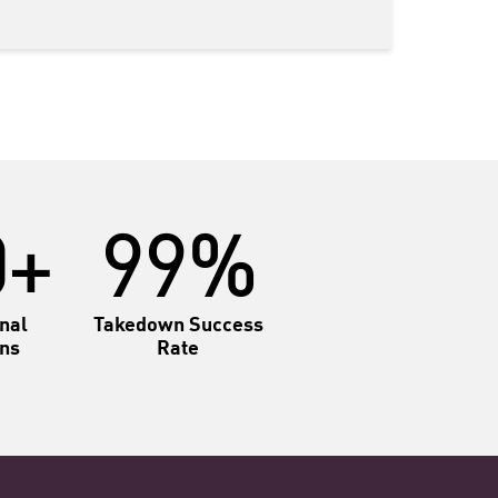
0+
99%
onal
Takedown Success
ons
Rate