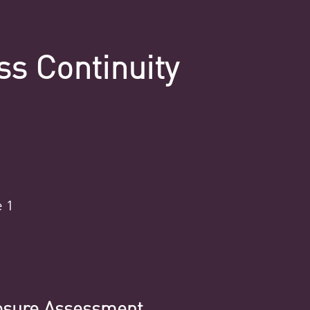
ss Continuity
osure Assessment