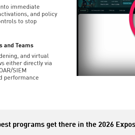
 into immediate
ctivations, and policy
ntrols to stop
ls and Teams
dening, and virtual
 either directly via
/SOAR/SIEM
and performance
best programs get there in the 2026 Expo