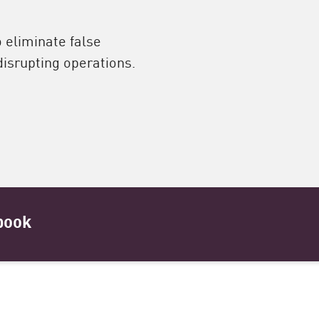
o eliminate false
disrupting operations.
book