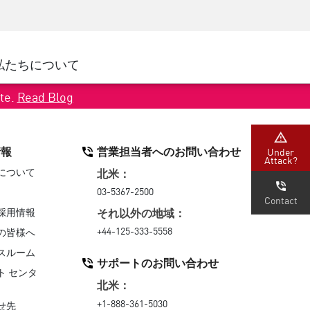
ネジメント
セキュリティアウェアネス
CISOトレーニング
SecureAcademy
私たちについて
ナー
ダ
ate.
Read Blog
情報
営業担当者へのお問い合わせ
Under
Attack?
について
北米：
03-5367-2500
Contact
それ以外の地域：
採用情報
+44-125-333-5558
の皆様へ
スルーム
サポートのお問い合わせ
ト センタ
北米：
+1-888-361-5030
せ先