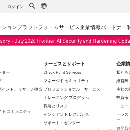
ドファイアウォール
アドバンストテクニカルアカウントマ
WAF
キュリティソリューション
製造
ト
ログイン
MSPパートナー
導入事例
DDoS防御
小売
AWS Cloud
サイバーハブ
cess Service Edge
ーション
プラットフォーム
サービス
企業情報
パートナー
地方自治体
SASE
Google Cloud Platform
イベント&ウェビ
ティング
通信事業者/サービス プロバイ
プライベートアクセス
sory - July 2026 Frontier AI Security and Hardening Upd
Azure Cloud
環境別ソリューション
インターネットアクセス
パートナー ポータル
ストと最小特権
エンタープライズブラウザ
大規模企業
サービスとサポート
企業
小規模企業および中規模企業
ンター
Check Point Services
私たち
ブ
マネージド セキュリティ
経営陣
ポイント、リサーチ担当
プロフェッショナル・サービス
本社の
トレーニング プログラム
投資家
戦略とリスク
ニュー
イト コミュニティ
インシデント レスポンス
トラス
ー
サポート・センター
お問合