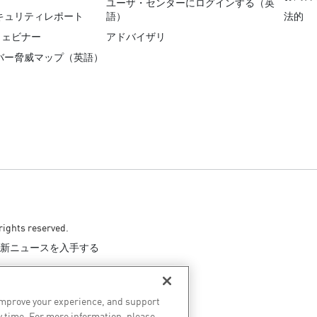
ユーザ・センターにログインする（英
キュリティレポート
語）
法的
ウェビナー
アドバイザリ
バー脅威マップ（英語）
rights reserved.
新ニュースを入手する
improve your experience, and support
y time. For more information, please