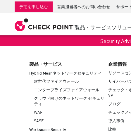
AI Governance & Access Control
SMB向けファイアウォール
検出
サービスとしてのマネージ
IoTセ
デモを申し込む
営業担当者へのお問い合わせ
サポー
AI Network Firewall
産業用ファイアウォール
応答
クラウドとIT
SD-WAN
AI Runtime Protection
SD-WAN
Secure Ac
製品・サービス
ソリュ
ランサムウェア対策
リモート アクセスVPN
サポート・センター
脅威ハン
Security Advi
コラボレーション セキュリティ
ファイアウォールクラスタ
脅威対策
サポート プラン
コンプライアンス
ゼロトラ
ダイヤモンド サービス
セキュリティ管理
製品・サービス
企業情報
アドボカシーマネジメントサービス
業界別ソリューション
Agentic Network Security Orchestration
リソースセ
Hybrid Meshネットワークセキュリティ
Proサポート
セキュリティ管理アプライアンス
次世代ファイアウォール
サイバーハ
AIを活用したセキュリティ管理
エンタープライズファイアウォール
チェック・
VP
クラウド向けのネットワーク セキュリ
ワークスペース
ティ
ブログ
WAF
チェックメ
メール＆コラボレーション
SASE
導入事例
モバイル
比較
Workspace Security