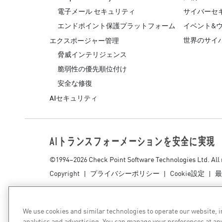
エンドポイント
電子メール セキュリティ
サイバーセ
ブラウズ
エンドポイント保護プラットフォーム
イベント&
世界のサイ
SaaS
エクスポージャー管理
脅威インテリジェンス
エクスポージャー管理
脆弱性の優先順位付け
脅威インテリジェンス
安全な修復
AIセキュリティ
Exposure Prioritization
Cyber Asset Attack Surface Management
安全な修復
AIトランスフォーメーションを安全に実現
ThreatCloudのAI
©1994–2026 Check Point Software Technologies Ltd. All 
AIセキュリティ
Copyright
プライバシーポリシー
Cookie設定
最
Workforce AI Security
AI Red Teaming
We use cookies and similar technologies to operate our website, 
製品を見る（A-Z）
analytics and advertising. You can manage your preferences at an