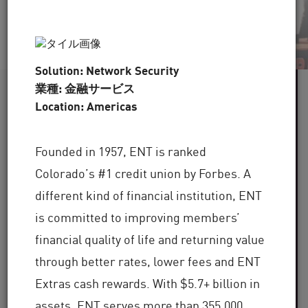
Solution: Network Security
業種: 金融サービス
60 を超える
Location: Americas
業界にサービスを提供
Founded in 1957, ENT is ranked
世界中に
Colorado’s #1 credit union by Forbes. A
100,000 を超える
different kind of financial institution, ENT
is committed to improving members’
クライアント
financial quality of life and returning value
30 年を超える
through better rates, lower fees and ENT
Extras cash rewards. With $5.7+ billion in
assets, ENT serves more than 355,000
業界での専門知識