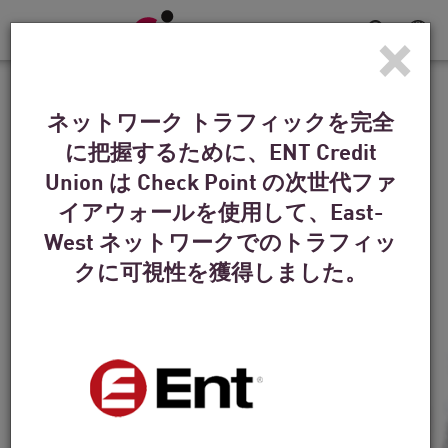
×
Toggle
Navigation
導入事例
ネットワーク トラフィックを完全
デンバー・ブロンコスに
に把握するために、ENT Credit
とって、ディフェンスは
Union は Check Point の次世代ファ
イアウォールを使用して、East-
勝利の戦略だ
West ネットワークでのトラフィッ
クに可視性を獲得しました。
「テクノロジーは何よりも重要ですが、人もま
た重要です。その点でもチェック・ポイントは
最前線に立っています。」
動画を見る
今すぐ読む