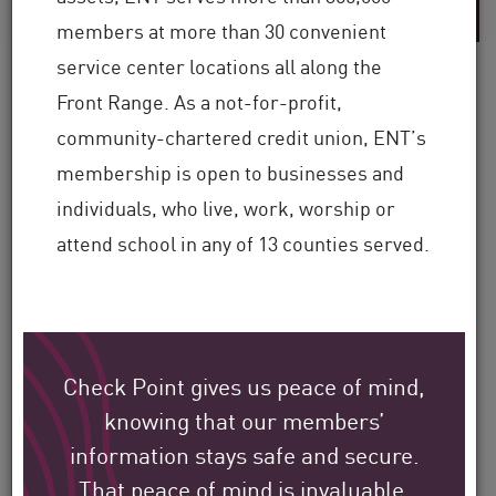
members at more than 30 convenient
service center locations all along the
Front Range. As a not-for-profit,
community-chartered credit union, ENT’s
Check Point のお客様が、
membership is open to businesses and
世界中でどのように環境
individuals, who live, work, worship or
を保護しているかをご覧
attend school in any of 13 counties served.
ください。
私たちの使命は、最大規模の企業、政
Check Point gives us peace of mind,
府、サービス プロバイダー組織のセキ
knowing that our members’
ュリティを、世界中で支援することで
information stays safe and secure.
す。
That peace of mind is invaluable.