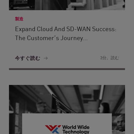
製造
Expand Cloud And SD-WAN Success:
The Customer’s Journey...
今すぐ読む
3分。読む