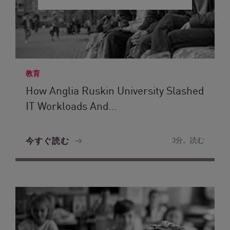
教育
How Anglia Ruskin University Slashed
IT Workloads And...
今すぐ読む
3分。読む