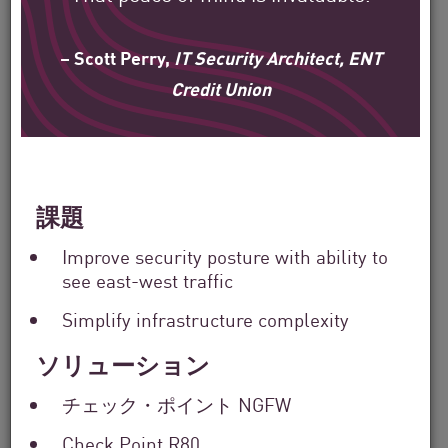
Filter
– Scott Perry,
IT Security Architect, ENT
by
Solutions
Credit Union
Filter
by
Industry
Filter
by
Location
課題
Search
by
Improve security posture with ability to
Keyword
see east-west traffic
Simplify infrastructure complexity
ソリューション
チェック・ポイント NGFW
Check Point R80