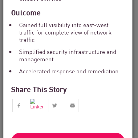
Outcome
Gained full visibility into east-west
traffic for complete view of network
traffic
Simplified security infrastructure and
management
金融サービス
Accelerated response and remediation
From Dashboard Chaos To A Single
Risk Score:...
Share This Story
今すぐ読む
4分。読む