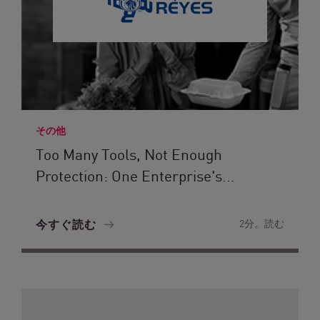
その他
Too Many Tools, Not Enough
Protection: One Enterprise's...
今すぐ読む
2分。読む