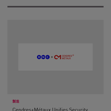
製造
Cendres+Métaux Unifies Security