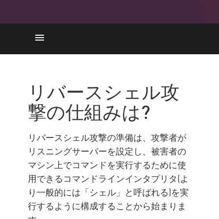
それはどのように機能します
か
リバースシェル攻
ツール
撃の仕組みは?
検出と防止
リスクと結果
リバースシェル攻撃の準備は、攻撃者が
クラウドの検出と対応
リスニングサーバーを設定し、被害者の
セキュリティ体制を理解する
マシン上でコマンドを実行するために使
CPで安全を確保
用できるコマンドラインインタプリタ(よ
り一般的には「シェル」と呼ばれる)を実
行するように構成することから始まりま