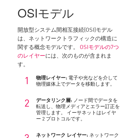
重要性
OSIモデル
負荷分散
DDoS 攻撃からの保護
開放型システム間相互接続(OSI)モデル
チェック・ポイントのソリュ
は、ネットワークトラフィックの構造に
ーション
関する概念モデルです。
OSIモデルの7つ
のレイヤー
には、次のものが含まれま
企業情報
す。
物理レイヤー:
電子や光などを介して
物理媒体上でデータを移動します。
データリンク層:
ノード間でデータを
転送し、物理メディアとエラー訂正を
管理します。 イーサネットはレイヤ
ー 2 プロトコルです。
ネットワーク レイヤー:
ネットワーク