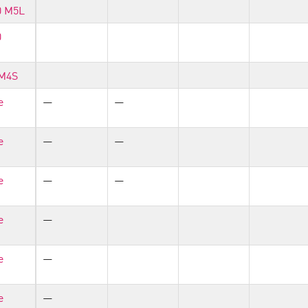
0 M5L
0
 M4S
e
—
—
e
—
—
e
—
—
e
—
e
—
e
—