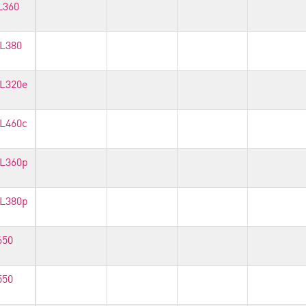
L360
DL380
DL320e
BL460c
DL360p
DL380p
650
550