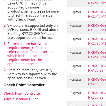
RX2540 M
Lake CPU, it may not be
supported by some
products/parts, please be sure
Fujitsu
PRIMERG
to check the support status
RX2540 M
with Check Point.
VMtools are supported only on
Fujitsu
PRIMERG
OVF versions R77.10 and above.
RX1330 M
Starting R77.30 OVF VMtools
are supported on all forms.
Fujitsu
PRIMERG
RX2530 M
For minimum hardware
requirements, refer to the
release notes for the version,
Fujitsu
PRIMERG
which include the
RX2540 M
requirements for the
applicable product
.
Fujitsu
PRIMERG
Starting from R77, Security
RX100 S8
Gateway is supported with the
open server ISO as well
Fujitsu
PRIMERG
RX200 S8
Check Point Controller
Fujitsu
PRIMERG
Check Point Controller
RX300 S8
Administration Guide