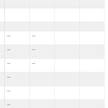
—
—
—
—
—
—
—
—
—