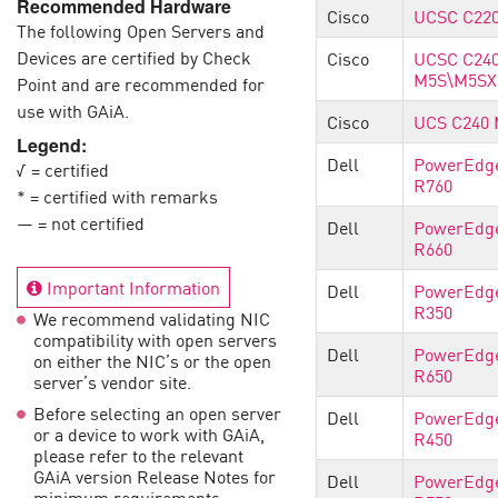
Recommended Hardware
エンドポイント
Cisco
UCSC C22
The following Open Servers and
ブラウズ
Devices are certified by Check
Cisco
UCSC C24
M5S\M5SX
Point and are recommended for
SaaS
use with GAiA.
Cisco
UCS C240
エクスポージャー管理
Legend:
Dell
PowerEdg
√ = certified
脅威インテリジェンス
R760
* = certified with remarks
Exposure Prioritization
— = not certified
Dell
PowerEdg
R660
Cyber Asset Attack Surface Management
Important Information
Dell
PowerEdg
安全な修復
R350
We recommend validating NIC
ThreatCloudのAI
compatibility with open servers
Dell
PowerEdg
on either the NIC’s or the open
R650
server’s vendor site.
AIセキュリティ
Before selecting an open server
Dell
PowerEdg
Workforce AI Security
or a device to work with GAiA,
R450
please refer to the relevant
AI Red Teaming
GAiA version Release Notes for
製品を見る（A-Z）
Dell
PowerEdg
minimum requirements.