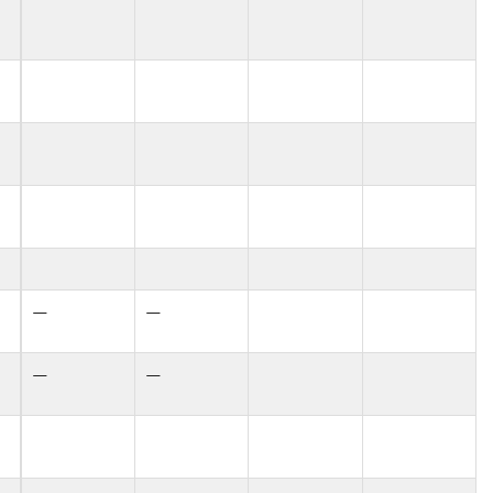
—
—
—
—