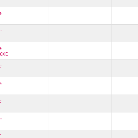
e
e
e
40XD
e
e
e
e
Y