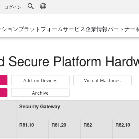
ドファイアウォール
アドバンストテクニカルアカウントマ
WAF
キュリティソリューション
製造
ログイン
導入事例
MSP
DDoS防御
小売
サイバーハブ
AWS Cl
cess Service Edge
ーション
プラットフォーム
サービス
企業情報
パートナー
地方自治体
SASE
イベント&ウェビ
Google 
ティング
通信事業者/サービス プロバイ
プライベートアクセス
Azure 
インターネットアクセス
環境別ソリューション
パート
 Secure Platform Hardwa
ストと最小特権
エンタープライズブラウザ
大規模企業
小規模企業および中規模企業
Add-on Devices
Virtual Machines
Archive
Security Gateway
R81.10
R81.20
R82
R82.10