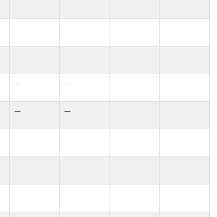
—
—
—
—