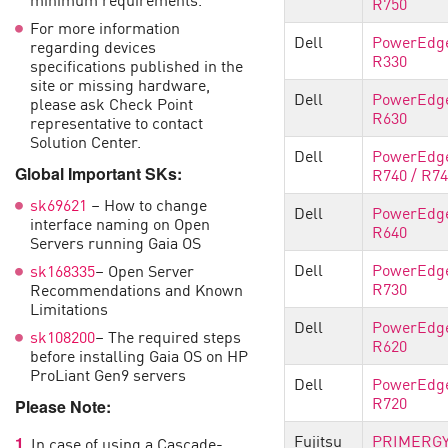
R750
AI Agent Security
For more information
Dell
PowerEdg
regarding devices
R330
specifications published in the
site or missing hardware,
Dell
PowerEdg
please ask Check Point
R630
representative to contact
Solution Center.
Dell
PowerEdg
Global Important SKs:
R740 / R7
sk69621
– How to change
Dell
PowerEdg
interface naming on Open
R640
Servers running Gaia OS
Dell
PowerEdg
sk168335
– Open Server
R730
Recommendations and Known
Limitations
Dell
PowerEdg
sk108200
– The required steps
R620
before installing Gaia OS on HP
ProLiant Gen9 servers
Dell
PowerEdg
R720
Please Note:
Fujitsu
PRIMERG
In case of using a Cascade-