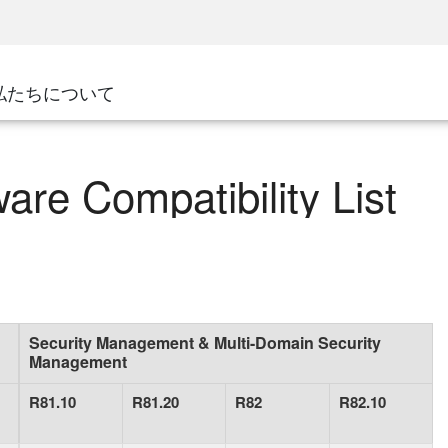
ネジメント
セキュリティアウェアネス
パートナー
CISOトレーニング
oud
SecureAcademy
私たちについて
ナー
Cloud Platform
ダ
Cloud
ナー ポータル
re Compatibility List
Security Management & Multi-Domain Security
Management
R81.10
R81.20
R82
R82.10