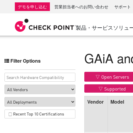
AI Governance & Access Control
SMB向けファイアウォール
検出
サービスとしてのマネージ
IoTセ
デモを申し込む
営業担当者へのお問い合わせ
サポート
AI Network Firewall
産業用ファイアウォール
応答
クラウドとIT
SD-WAN
AI Runtime Protection
SD-WAN
Secure Ac
製品・サービス
ソリュ
ランサムウェア対策
リモート アクセスVPN
サポート・センター
脅威ハン
コラボレーション セキュリティ
ファイアウォールクラスタ
脅威対策
サポート プラン
コンプライアンス
GAiA and
ゼロトラ
ダイヤモンド サービス
セキュリティ管理
Filter Options
アドボカシーマネジメントサービス
業界別ソリューション
Agentic Network Security Orchestration
Open Servers
Proサポート
セキュリティ管理アプライアンス
Supported
AIを活用したセキュリティ管理
Vendor
Model
ワークスペース
Recent Top 10 Certifications
メール＆コラボレーション
モバイル