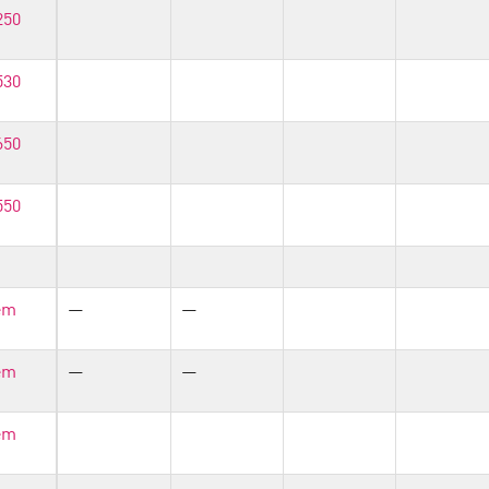
250
530
650
550
em
—
—
em
—
—
em