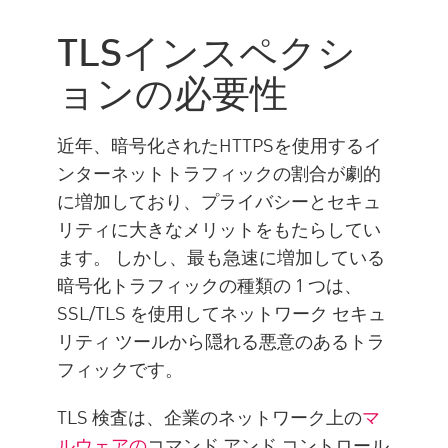
それはどのように機能します
TLSインスペクシ
か
ョンの必要性
メリット
Impact
近年、暗号化されたHTTPSを使用するイ
ベスト プラクティス
ンターネットトラフィックの割合が劇的
TLS Inspection with Check Point
に増加しており、プライバシーとセキュ
企業情報
リティに大きなメリットをもたらしてい
ます。 しかし、最も急速に増加している
暗号化トラフィックの種類の 1 つは、
SSL/TLS を使用してネットワーク セキュ
リティ ツールから隠れる悪意のあるトラ
フィックです。
TLS 検査は、企業のネットワーク上の
マ
ルウェアの
コマンド アンド コントロール