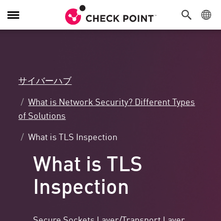
Toggle
Navigation
サイバーハブ
What is Network Security? Different Types
of Solutions
What is TLS Inspection
What is TLS
Inspection
Secure Sockets Layer/Transport Layer