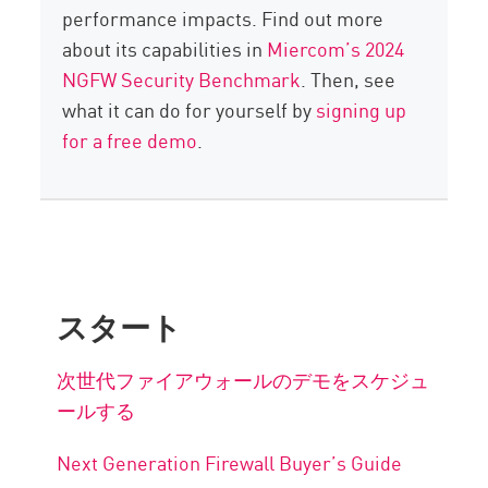
performance impacts. Find out more
about its capabilities in
Miercom’s 2024
NGFW Security Benchmark
. Then, see
what it can do for yourself by
signing up
for a free demo
.
スタート
次世代ファイアウォールのデモをスケジュ
ールする
Next Generation Firewall Buyer’s Guide