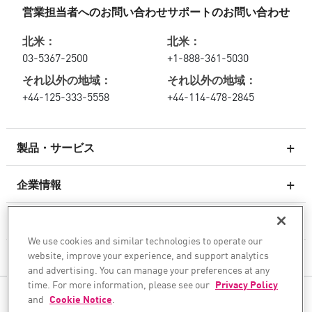
営業担当者へのお問い合わせ
サポートのお問い合わせ
北米：
北米：
03-5367-2500
+1-888-361-5030
それ以外の地域：
それ以外の地域：
+44-125-333-5558
+44-114-478-2845
製品・サービス
企業情報
次世代ファイアウォール
サービスとサポート
エンタープライズファイアウォール
We use cookies and similar technologies to operate our
website, improve your experience, and support analytics
企業情報
クラウド向けのネットワーク セキュリティ
and advertising. You can manage your preferences at any
WAF
time. For more information, please see our
Privacy Policy
ソーシャル・メディア
and
Cookie Notice
.
SASE