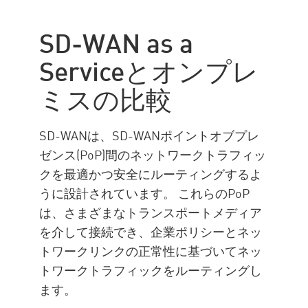
SD-WAN as a Serviceとオンプ
レミスの比較
SD-WAN as a
メリット
Serviceとオンプレ
導入
ミスの比較
SD-WAN with チェック・ポイ
ント
企業情報
SD-WANは、SD-WANポイントオブプレ
ゼンス(PoP)間のネットワークトラフィッ
クを最適かつ安全にルーティングするよ
うに設計されています。 これらのPoP
は、さまざまなトランスポートメディア
を介して接続でき、企業ポリシーとネッ
トワークリンクの正常性に基づいてネッ
トワークトラフィックをルーティングし
ます。