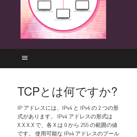
TCPとは
モデルのレイヤー
TCPとは何ですか?
TCPとUDPの比較
TCP/IP と OSI の比較
IP アドレスには、IPv4 と IPv6 の 2 つの形
チェック・ポイントのソリュ
式があります。 IPv4 アドレスの形式は
ーション
X.X.X.X で、各 X は 0 から 255 の範囲の値
です。 使用可能な IPv4 アドレスのプール
企業情報